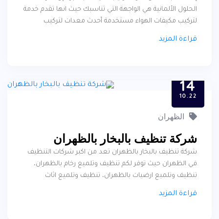
الحلول الألمانية هي الواجهة التي تناسبك حيث انها تقدم خدمة
لتركيب مكيفات الهواء مستخدمة أحدث معدات لتركيب
التكييف ، كما تعتمد شركة الحلول الألمانية على عمالة فنية
قراءة المزيد
ممتازة ومحترفة ومدربة لركيب جميع أنواع التكييف سواء كان
مكيف اسبليت او مكيف مركزي أو مكيف دولابي , كما توفر
شركة تركيب المكيفات في الخبر لجميع عملائها الكرام جودة
14
التركيب للمكيفات بطريقة مثالية , حيث أن الشركة تقوم بتنفيذ
التوصيات الخاصة بتركيب المكيفات واختيار المكان المناسب
10.22
لتركيب المكيف .
الظهران
شركة تنظيف بالبخار بالظهران
شركة تنظيف بالبخار بالظهران تعد من اكبر شركات التنظيف
في الظهران حيث توفر لكم تنظيف وتلميع رخام بالظهران،
تنظيف وتلميع ارضيات بالظهران، تنظيف وتلميع اثاث
بالظهران بجوده عالية جدا
قراءة المزيد