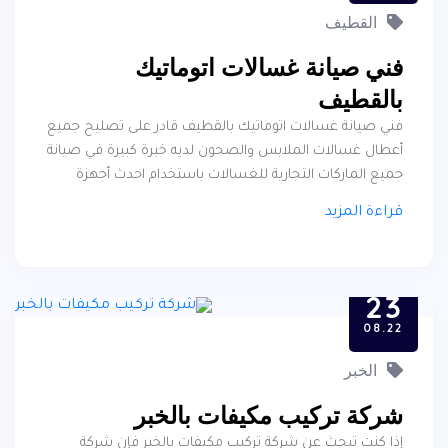
القطيف
فني صيانة غسالات اتوماتيك
بالقطيف
فني صيانة غسالات اتوماتيك بالقطيف قادر على تصليح جميع
أعطال غسالات الملابس والصحون لديه خبرة كبيرة في صيانة
جميع الماركات التجارية للغسالات باستخدام احدث أجهزة
صيانة الغسالات التي تقوم بتحديد قطع الغيار المعطوبة
قراءة المزيد
بدقة , فإن كنت ترغب في الحصول على فني تصليح غسالات
خبير ومتمرس فقم بالتواصل معنا عبر رقم الهاتف او الواتساب
الموجود بالموقع , وفي هذا المقال سوف نتحدث عن مميزات
23
فني الصيانة وتوضيح مهامه .
08.22
الخبر
شركة تركيب مكيفات بالخبر
إذا كنت تبحث عن شركة تركيب مكيفات بالخبر فإن شركة