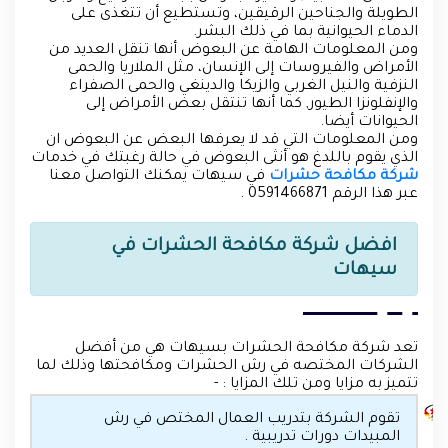
الطويلة والجناحين الرقيقين، وتستطيع أن تتغذى على
الدماء الحيوانية بما في ذلك البشر.
ومن المعلومات الهامة عن البعوض أنها تنقل العديد من
الأمراض والفيروسات إلى الإنسان، مثل الملاريا والحمى
النزفية والنيل الغربي والزيكا والدينغي والحمى الصفراء
والإنفلونزا الطيور, كما أنها تنتقل بعض الأمراض إلى
الحيوانات أيضا.
ومن المعلومات التي قد لا يعرفها البعض عن البعوض ان
الذي يقوم باللدغ هو أنثى البعوض في حالة رغبتك في خدمات
شركة مكافحة حشرات
في سيهات يمكنك التواصل معنا
عبر هذا الرقم 0591466871 .
افضل شركة مكافحة الحشرات في
سيهات
تعد شركة مكافحة الحشرات بسيهات هي من أفضل
الشركات المختصه في رش الحشرات ومكافحتها وذلك لما
تتميز به مزايا ومن تلك المزايا : -
تقوم الشركة بتدريب العمال المختص في رش
المبيدات دورات تدريبية .