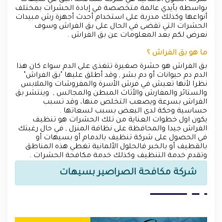
شركة الحلول الألمانية هي شركة لمكافحة البق في سيهات
بواسطة بأيدي عالمة متخصصة في إبادة الحشرات بمختلف
أنواعها وكذلك مدربة على استخدام أحدث أجهزة رش مبيدات
الحشرات التي تقضى في الحال على بق الفراش وسوف
نعرض لكم بعد المعلومات عن بق الفراش .
ما هو بق الفراش ؟
بق الفراش هو حشرة صغيرة تتغذى على الدم سواء كان هذا
الدم دم حيوانات أو دم بشر , وقد أطلق عليها "بق الفراش"
نظرا لأنها تعيش في فرش الأسرة والمفروشات والملابس
والستائر والمفارش والأثاث المبطن والمجالس , وينتشر بق
الفراش بسرعة ويصعب التخلص منها، وقد تسبب
حساسية وحكة لدى البعض بسبب لسعاتها .
يكون اول خطوات العناية من تلك الحشرات هو تنظيف
الفراش جيدا والمحافظة على نظافة المنزل , في حال رغبتك
في الحصول على شركة تنظيف بالدمام أو بسيهات أو
بالقطيف أو بالخبر فالحلول الألمانية تغطي هذه المناطق
وتقدم خدمة التنظيف وكذلك خدمة مكافحة الحشرات .
شركة مكافحة الصراصير بسيهات