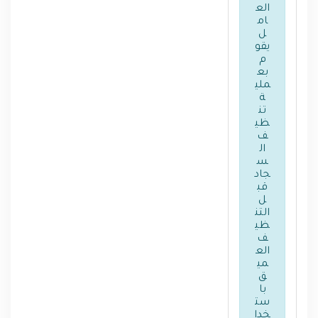
الع
ام
ل
يقو
م
بع
ملي
ة
تن
ظي
ف
ال
س
جاد
قب
ل
التن
ظي
ف
الع
مي
ق
با
ست
خدا