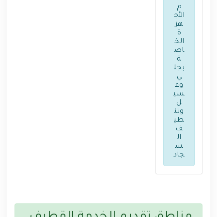
م
الأج
هز
ة
الخ
اص
ة
بجل
ي
وغ
سي
ل
وتن
ظي
ف
ال
س
جاد